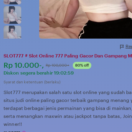
Re
SLOT777 # Slot Online 777 Paling Gacor Dan Gampang M
Harga:
Rp 10.000-,
Normal:
Rp 100,000+
80% off
Diskon segera berahir
19:02:59
Syarat dan ketentuan (berlaku)
Slot777 merupakan salah satu slot online yang sudah ba
situs judi online paling gacor terbaik gampang menang 
terdapat berbagai jenis permainan yang bisa di mainkan
serta menangkan maxwin atau jackpot tanpa batas, Joi
winner!!