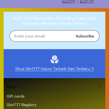
SLOT777
SLOT 777
SLOT777 # Slot Online 777 Paling Gacor Dan
Gampang Menang Terbaik Terbaru
Subscribe
Enter
your
email
Situs Slot777 Gacor Terbaik Dan Terbaru !!
Shop
Gift cards
Slot777 Registry