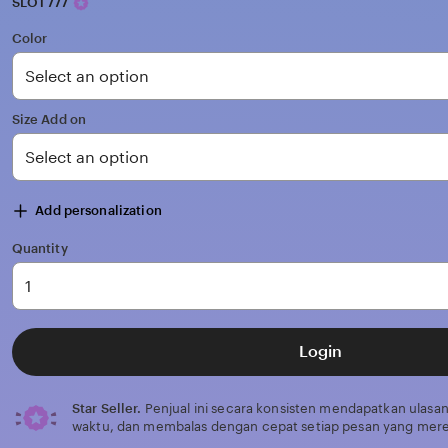
SLOT777
5
out
Color
of
5
stars
Size Add on
Add personalization
Quantity
Login
Star Seller.
Penjual ini secara konsisten mendapatkan ulasan
waktu, dan membalas dengan cepat setiap pesan yang mere