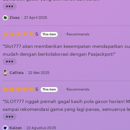
g
r
L
e
i
Zivaa
27 April 2025
v
s
i
5
t
5
Recommends
This item
out
e
i
of
"Slot777 akan memberikan kesempatan mendapatkan cu
5
w
n
stars
mudah dengan berkolaborasi dengan Pasjackpot!"
b
g
y
r
L
F
e
i
Callista
22 Mei 2025
e
v
s
l
i
5
t
5
Recommends
This item
out
i
e
i
of
"SLOT777 nggak pernah gagal kasih pola gacor harian! M
5
c
w
n
stars
sampai rekomendasi game yang lagi panas, semuanya l
i
b
g
a
y
r
L
Z
e
i
Kaizan
22 Agustus 2025