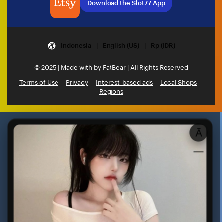
Download the Slot77 App
Indonesia | English (US) | Rp (IDR)
© 2025 | Made with by FatBear | All Rights Reserved
Terms of Use
Privacy
Interest-based ads
Local Shops
Regions
Ã
—